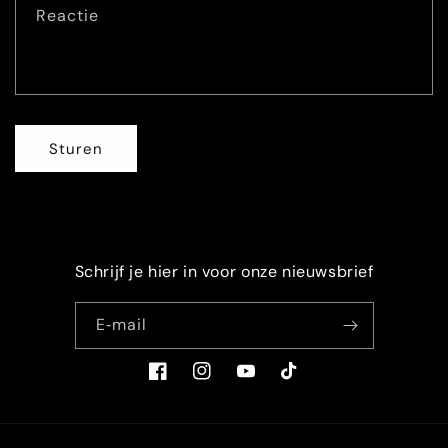
f
Reactie
o
r
m
u
l
Sturen
i
e
r
Schrijf je hier in voor onze nieuwsbrief
E‑mail
Facebook
Instagram
YouTube
TikTok