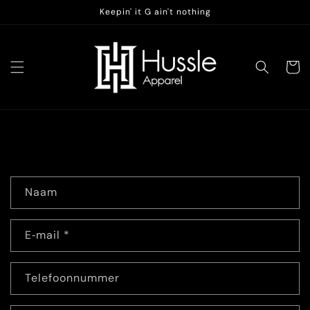
Meteen
Keepin' it G ain't nothing
naar de
content
Winkelwa
C
Naam
o
n
E‑mail
*
t
a
c
Telefoonnummer
t